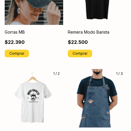
Gorras MB
Remera Modo Barista
$22.390
$22.500
Comprar
Comprar
1
/
2
1
/
3