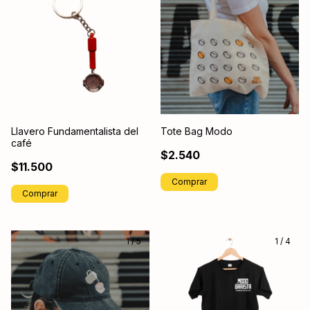
Llavero Fundamentalista del
Tote Bag Modo
café
$2.540
$11.500
Comprar
Comprar
1
/
5
1
/
4