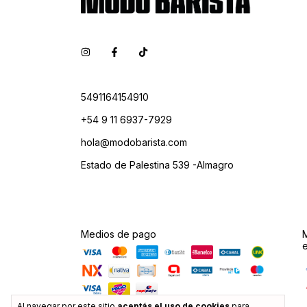
5491164154910
+54 9 11 6937-7929
hola@modobarista.com
Estado de Palestina 539 -Almagro
Medios de pago
Al navegar por este sitio
aceptás el uso de cookies
para