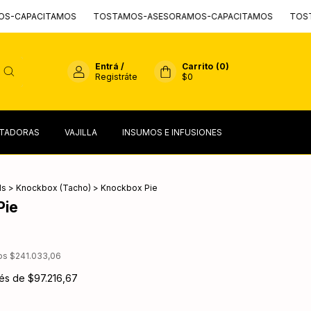
ACITAMOS
TOSTAMOS-ASESORAMOS-CAPACITAMOS
TOSTAMOS-
Entrá
/
Carrito
(
0
)
Registráte
$0
TADORAS
VAJILLA
INSUMOS E INFUSIONES
ls
>
Knockbox (Tacho)
>
Knockbox Pie
Pie
tos
$241.033,06
rés de
$97.216,67