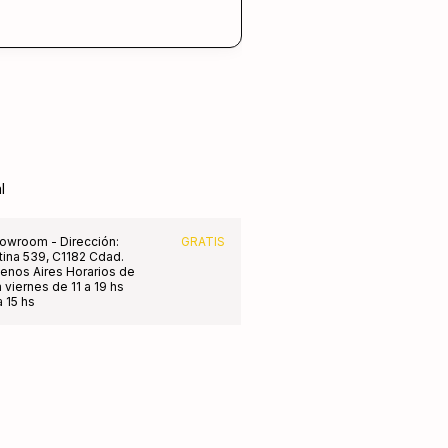
l
owroom - Dirección:
GRATIS
tina 539, C1182 Cdad.
nos Aires Horarios de
 viernes de 11 a 19 hs
 15 hs