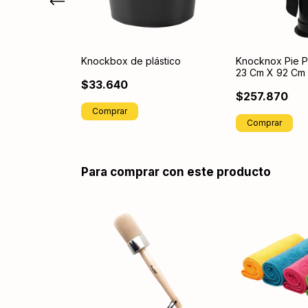
touch pro mini
Knockbox de plástico
Knocknox Pie P
23 Cm X 92 Cm
$33.640
$257.870
Para comprar con este producto