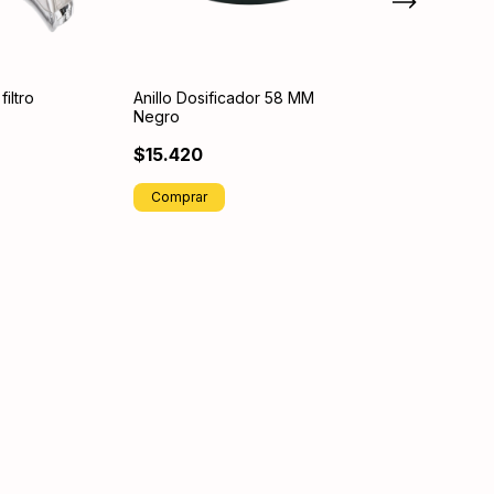
filtro
Anillo Dosificador 58 MM
Anillo Dosificad
Negro
Magnetico 58
$15.420
$14.020