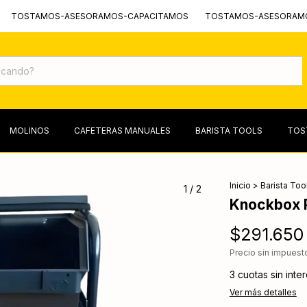
AMOS-ASESORAMOS-CAPACITAMOS
TOSTAMOS-ASESORAMOS-CAP
MOLINOS
CAFETERAS MANUALES
BARISTA TOOLS
TOS
Inicio
>
Barista Too
1
/
2
Knockbox 
$291.650
Precio sin impues
3
cuotas sin inte
Ver más detalles