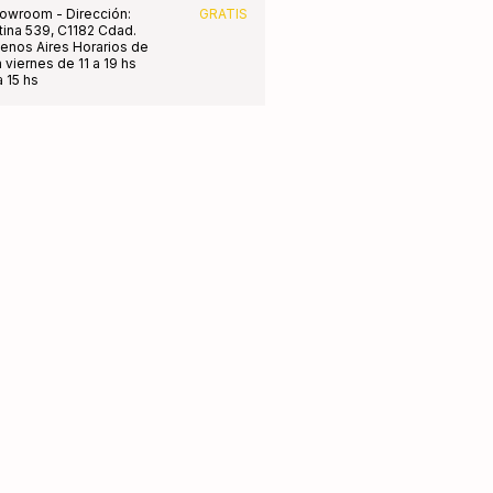
owroom - Dirección:
GRATIS
tina 539, C1182 Cdad.
nos Aires Horarios de
 viernes de 11 a 19 hs
 15 hs