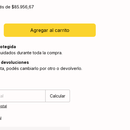
rés de
$85.956,67
otegida
cuidados durante toda la compra.
 devoluciones
sta, podés cambiarlo por otro o devolverlo.
:
Cambiar CP
Calcular
stal
l