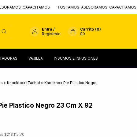
CAPACITAMOS
TOSTAMOS-ASESORAMOS-CAPACITAMOS
TOSTA
Entrá
/
Carrito
(
0
)
Registráte
$0
TADORAS
VAJILLA
INSUMOS E INFUSIONES
ls
>
Knockbox (Tacho)
>
Knocknox Pie Plastico Negro
ie Plastico Negro 23 Cm X 92
tos
$213.115,70