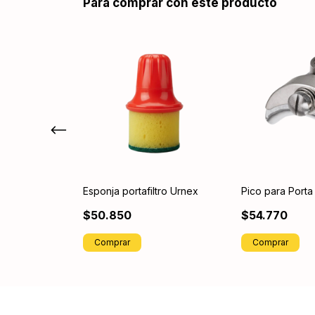
Para comprar con este producto
lino Dellataza
Esponja portafiltro Urnex
Pico para Porta f
gr
$50.850
$54.770
Comprar