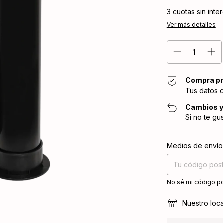
3
cuotas sin inte
Ver más detalles
Compra pr
Tus datos 
Cambios y
Si no te gu
Entregas para el CP
Medios de envío
No sé mi código po
Nuestro loca