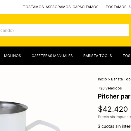
TOSTAMOS-ASESORAMOS-CAPACITAMOS
TOSTAMOS-ASESORAMO
MOLINOS
CAFETERAS MANUALES
BARISTA TOOLS
TOS
Inicio
>
Barista Too
+20 vendidos
Pitcher par
$42.420
Precio sin impues
3
cuotas sin inte