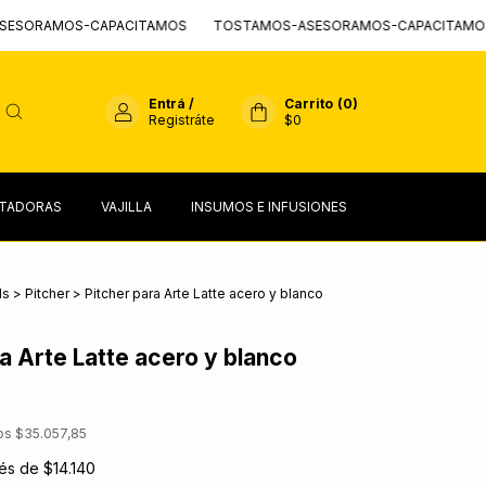
S-CAPACITAMOS
TOSTAMOS-ASESORAMOS-CAPACITAMOS
TOST
Entrá
/
Carrito
(
0
)
Registráte
$0
TADORAS
VAJILLA
INSUMOS E INFUSIONES
ls
>
Pitcher
>
Pitcher para Arte Latte acero y blanco
a Arte Latte acero y blanco
tos
$35.057,85
rés de
$14.140