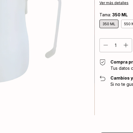
Ver más detalles
Tama:
350 ML
350 ML
550 
Compra pr
Tus datos 
Cambios y
Si no te gu
Entregas para el CP