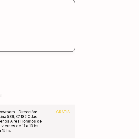
l
owroom - Dirección:
GRATIS
tina 539, C1182 Cdad.
nos Aires Horarios de
 viernes de 11 a 19 hs
 15 hs