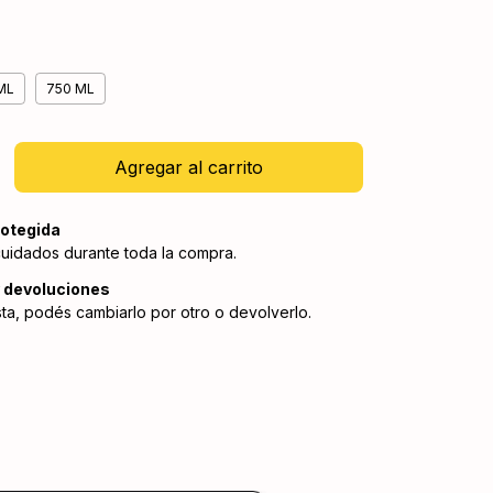
ML
750 ML
otegida
cuidados durante toda la compra.
 devoluciones
sta, podés cambiarlo por otro o devolverlo.
:
Cambiar CP
Calcular