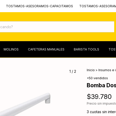
TAMOS-ASESORAMOS-CAPACITAMOS
TOSTAMOS-ASESORAMOS-CA
MOLINOS
CAFETERAS MANUALES
BARISTA TOOLS
TOS
Inicio
>
Insumos e 
1
/
2
+50 vendidos
Bomba Dos
$39.780
Precio sin impues
3
cuotas sin inte