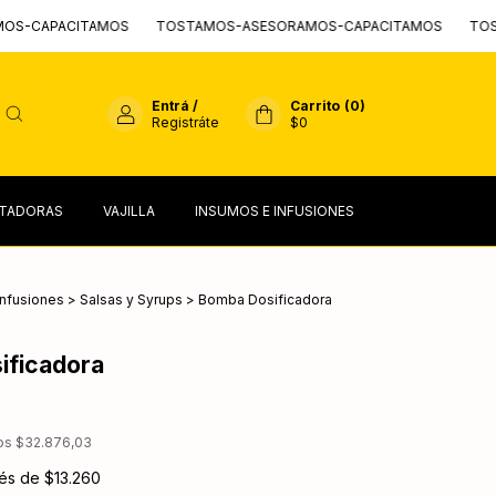
PACITAMOS
TOSTAMOS-ASESORAMOS-CAPACITAMOS
TOSTAMOS
Entrá
/
Carrito
(
0
)
Registráte
$0
TADORAS
VAJILLA
INSUMOS E INFUSIONES
infusiones
>
Salsas y Syrups
>
Bomba Dosificadora
ificadora
tos
$32.876,03
rés de
$13.260