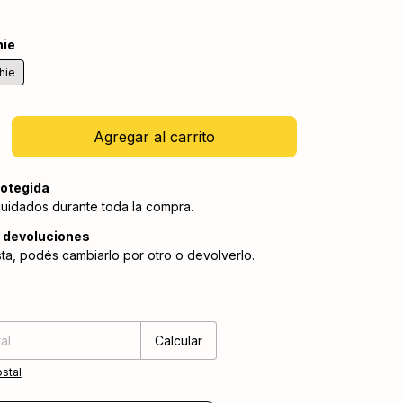
ie
hie
otegida
cuidados durante toda la compra.
 devoluciones
sta, podés cambiarlo por otro o devolverlo.
:
Cambiar CP
Calcular
stal