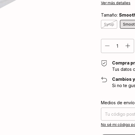
Ver más detalles
Tamaño:
Smooth
Syrup
Smoot
Compra pr
Tus datos 
Cambios y
Si no te gu
Entregas para el CP
Medios de envío
No sé mi código po