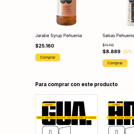
Jarabe Syrup Pehuenia
Salsas Pehuenia
$25.160
$11.110
$8.889
20
% 
Comprar
Comprar
Para comprar con este producto