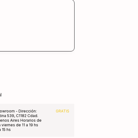
l
owroom - Dirección:
GRATIS
tina 539, C1182 Cdad.
nos Aires Horarios de
 viernes de 11 a 19 hs
 15 hs