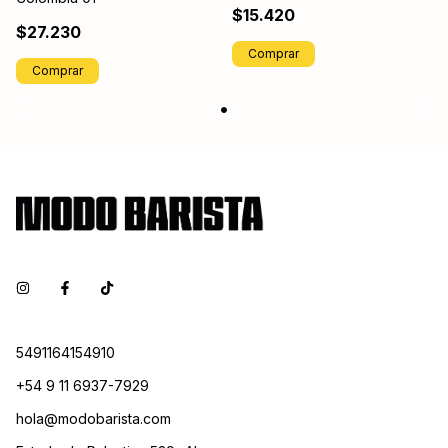
$15.420
$27.230
Comprar
Comprar
5491164154910
+54 9 11 6937-7929
hola@modobarista.com