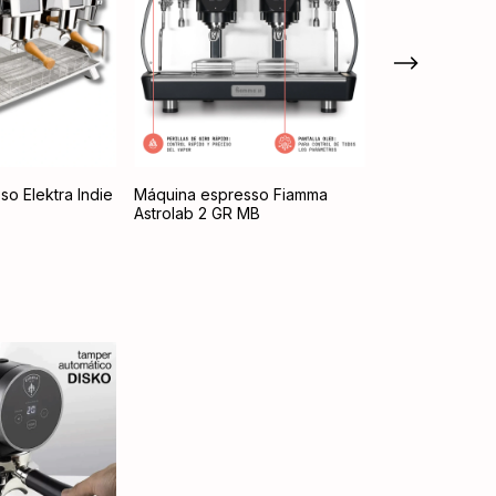
o Elektra Indie
Máquina espresso Fiamma
Máquina espre
Astrolab 2 GR MB
Astrolab 2 GR 