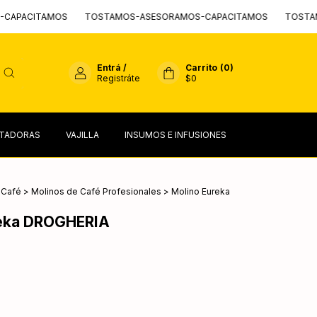
AMOS
TOSTAMOS-ASESORAMOS-CAPACITAMOS
TOSTAMOS-ASES
Entrá
/
Carrito
(
0
)
Registráte
$0
TADORAS
VAJILLA
INSUMOS E INFUSIONES
 Café
>
Molinos de Café Profesionales
>
Molino Eureka
reka DROGHERIA