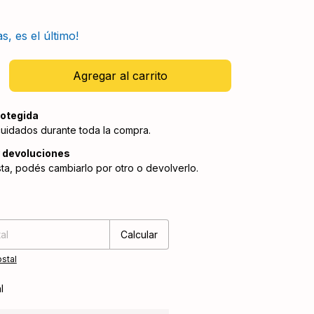
s, es el último!
otegida
cuidados durante toda la compra.
 devoluciones
sta, podés cambiarlo por otro o devolverlo.
:
Cambiar CP
Calcular
stal
l