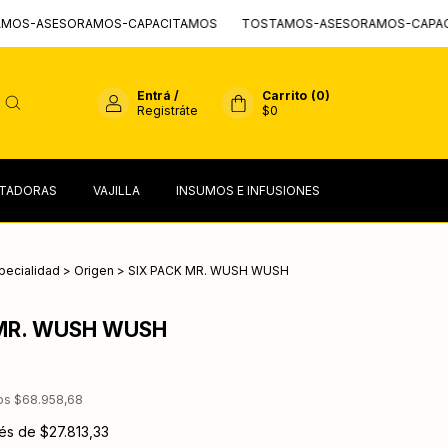
ESORAMOS-CAPACITAMOS
TOSTAMOS-ASESORAMOS-CAPACITAMOS
Entrá
/
Carrito
(
0
)
Registráte
$0
TADORAS
VAJILLA
INSUMOS E INFUSIONES
pecialidad
>
Origen
>
SIX PACK MR. WUSH WUSH
 MR. WUSH WUSH
tos
$68.958,68
rés de
$27.813,33