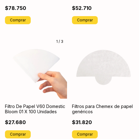
$78.750
$52.710
1
/
3
Filtro De Papel V60 Domestic
Filtros para Chemex de papel
Bloom 01 X 100 Unidades
genéricos
$27.680
$31.820
Comprar