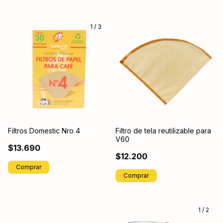
1
/
3
Filtros Domestic Nro 4
Filtro de tela reutilizable para
V60
$13.690
$12.200
Comprar
1
/
2