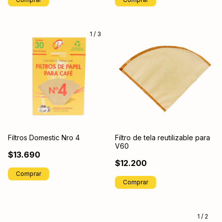
1
/
3
Filtros Domestic Nro 4
Filtro de tela reutilizable para
V60
$13.690
$12.200
Comprar
1
/
2