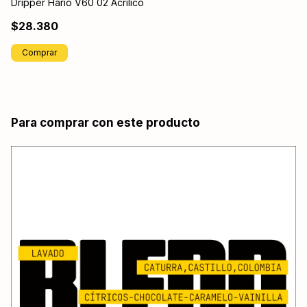
Dripper Hario V60 02 Acrílico
Ca
$28.380
$
Comprar
Para comprar con este producto