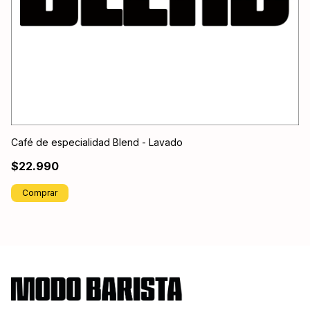
Café de especialidad Blend - Lavado
Ca
$22.990
$
Comprar